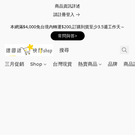
商品資訊詳述
請註冊登入
本網滿$4,000免台境內轉運$200,訂購到貨至少3.5週工作天～
常問與答>
三月促銷
Shop
台灣現貨
熱賣商品
品牌
商品