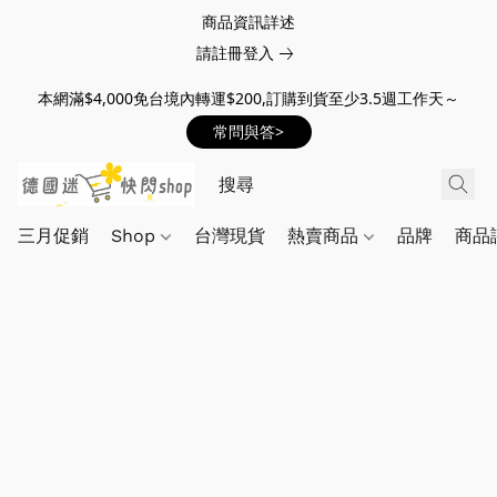
商品資訊詳述
請註冊登入
本網滿$4,000免台境內轉運$200,訂購到貨至少3.5週工作天～
常問與答>
三月促銷
Shop
台灣現貨
熱賣商品
品牌
商品