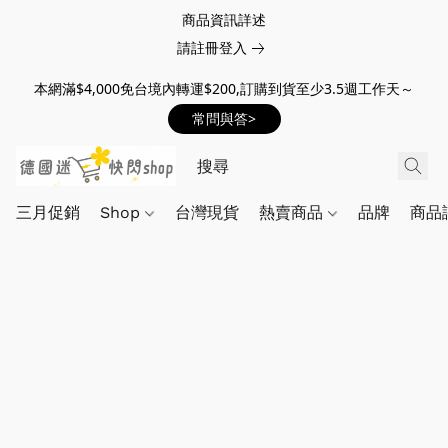
商品資訊詳述
請註冊登入
本網滿$4,000免台境內轉運$200,訂購到貨至少3.5週工作天～
常問與答>
三月促銷
Shop
台灣現貨
熱賣商品
品牌
商品