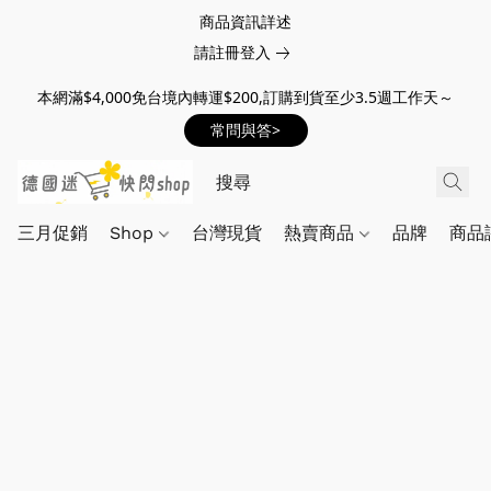
商品資訊詳述
請註冊登入
本網滿$4,000免台境內轉運$200,訂購到貨至少3.5週工作天～
常問與答>
三月促銷
Shop
台灣現貨
熱賣商品
品牌
商品