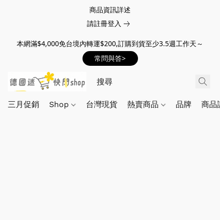
商品資訊詳述
請註冊登入
本網滿$4,000免台境內轉運$200,訂購到貨至少3.5週工作天～
常問與答>
三月促銷
Shop
台灣現貨
熱賣商品
品牌
商品