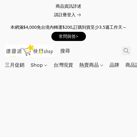
商品資訊詳述
請註冊登入
本網滿$4,000免台境內轉運$200,訂購到貨至少3.5週工作天～
常問與答>
三月促銷
Shop
台灣現貨
熱賣商品
品牌
商品