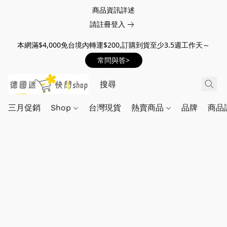
商品資訊詳述
請註冊登入
本網滿$4,000免台境內轉運$200,訂購到貨至少3.5週工作天～
常問與答>
三月促銷
Shop
台灣現貨
熱賣商品
品牌
商品