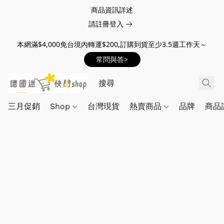
商品資訊詳述
請註冊登入
本網滿$4,000免台境內轉運$200,訂購到貨至少3.5週工作天～
常問與答>
三月促銷
Shop
台灣現貨
熱賣商品
品牌
商品