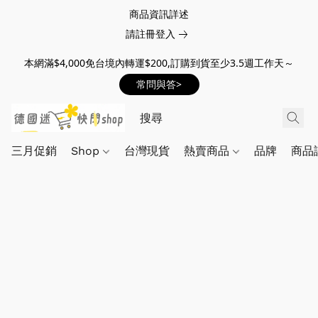
商品資訊詳述
請註冊登入
本網滿$4,000免台境內轉運$200,訂購到貨至少3.5週工作天～
常問與答>
三月促銷
Shop
台灣現貨
熱賣商品
品牌
商品