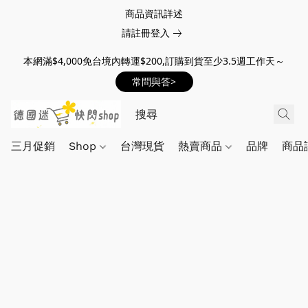
商品資訊詳述
請註冊登入
本網滿$4,000免台境內轉運$200,訂購到貨至少3.5週工作天～
常問與答>
三月促銷
Shop
台灣現貨
熱賣商品
品牌
商品